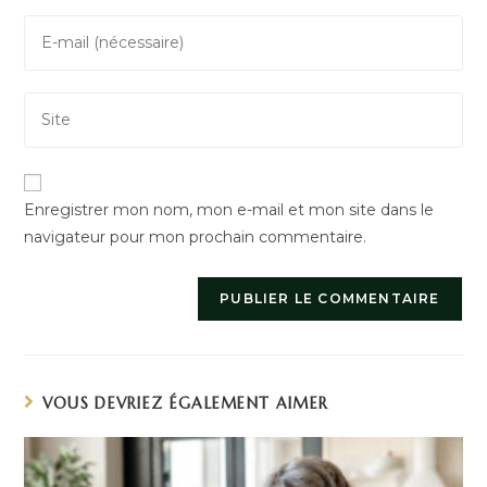
A
Enregistrer mon nom, mon e-mail et mon site dans le
l
navigateur pour mon prochain commentaire.
t
e
r
n
a
t
i
VOUS DEVRIEZ ÉGALEMENT AIMER
v
e
: