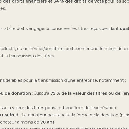
% des droits financiers et 34 % des droits de vote
pour les so
es.
e donataire doit s’engager à conserver les titres reçus pendant
quat
llectif, ou un héritier/donataire, doit exercer une fonction de di
t la transmission des titres.
nsidérables pour la transmission d’une entreprise, notamment :
 ou de donation
: Jusqu’à
75 % de la valeur des titres ou de l’e
d sur la valeur des titres pouvant bénéficier de l’exonération.
 usufruit
: Le donateur peut choisir la forme de la donation (plein
 donateur a moins de
70 ans
.