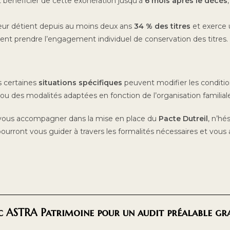
t bénéficier de cette exonération jusqu’à
6 mois après le décès
teur détient depuis au moins deux ans
34 % des titres
et exerce u
nt prendre l’engagement individuel de conservation des titres.
s certaines
situations spécifiques
peuvent modifier les condition
ou des modalités adaptées en fonction de l’organisation familial
t vous accompagner dans la mise en place du
Pacte Dutreil
, n’hé
 pourront vous guider à travers les formalités nécessaires et vous
 ASTRA Patrimoine pour un audit préalable grat